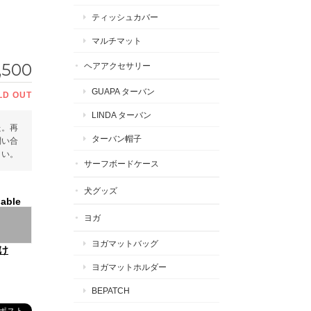
ティッシュカバー
マルチマット
,500
ヘアアクセサリー
GUAPA ターバン
LD OUT
LINDA ターバン
た。再
ターバン帽子
問い合
さい。
サーフボードケース
犬グッズ
lable
ヨガ
ヨガマットバッグ
け
ヨガマットホルダー
BEPATCH