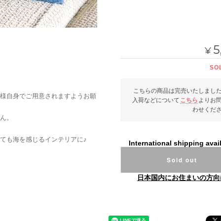
5
¥
SO
こちらの商品は完売いたしまし
様自身でご用意されますようお願
入荷などについて
こちら
よりお
わせくだ
ん。
ても海を感じるインテリアに♪
International shipping avai
Sold out
日本国内にお住まいの方向