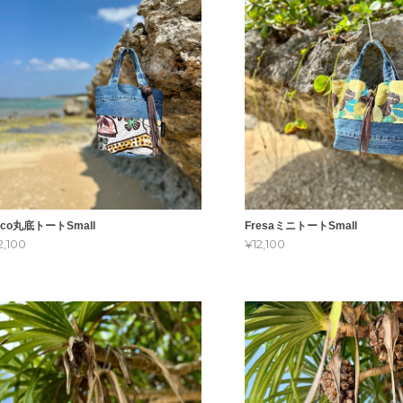
oco丸底トートSmall
FresaミニトートSmall
2,100
¥12,100