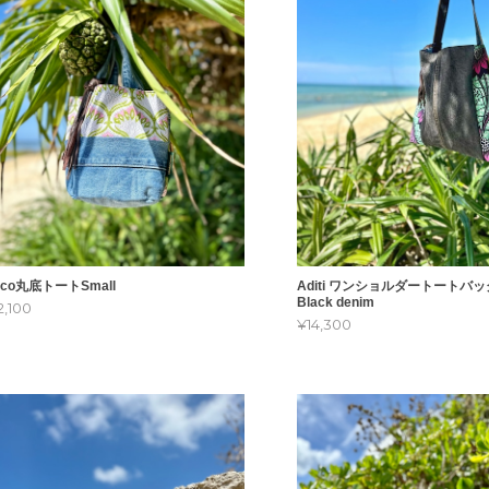
oco丸底トートSmall
Aditi ワンショルダートートバッ
Black denim
2,100
¥14,300