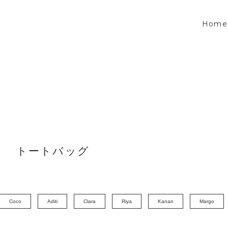
Home
トートバッグ
Coco
Aditi
Clara
Riya
Kanan
Margo