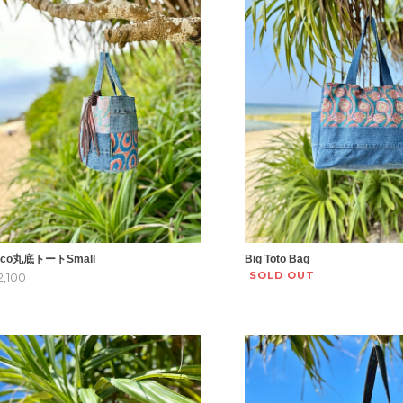
oco丸底トートSmall
Big Toto Bag
SOLD OUT
2,100