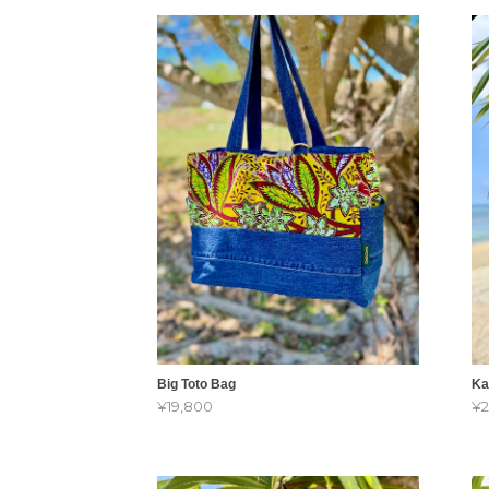
Big Toto Bag
K
¥19,800
¥2