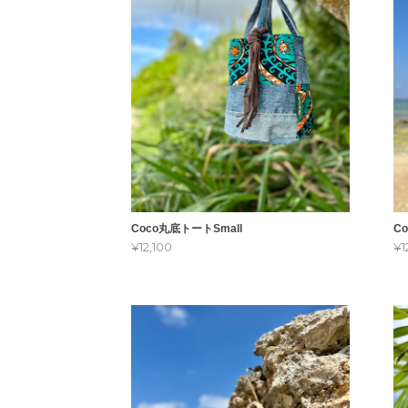
Coco丸底トートSmall
C
¥12,100
¥1