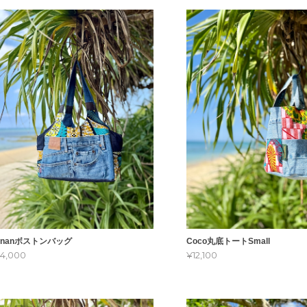
ananボストンバッグ
Coco丸底トートSmall
4,000
¥12,100