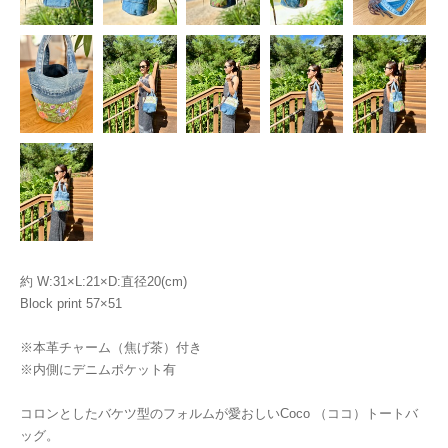
約 W:31×L:21×D:直径20(cm)
Block print 57×51
※本革チャーム（焦げ茶）付き
※内側にデニムポケット有
コロンとしたバケツ型のフォルムが愛おしいCoco （ココ）トートバ
ッグ。