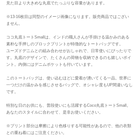
見た目より大きめな丸底でたっぷりな容量があります。
※13-16枚目は同型のイメージ画像になります。販売商品ではござい
ません。
ココ丸底トートSmallは、インドの職人さんが手掛ける温かみのある
素朴な手押しのブロックプリントが特徴的なトートバッグです。
ユーズドデニムとの組み合わせがおしゃれで、日常使いにぴったりで
す。丸底のデザインで、たくさんの荷物を収納できるのも嬉しいポイ
ント。内側にはデニムポケットも付いています。
このトートバッグは、使い込むほどに愛着が湧いてくる一品。世界に
一つだけの温かみを感じさせるバッグで、オシャレ度もUP間違いなし
です。
特別な日のお供にも、普段使いにも活躍するCoco丸底トートSmall。
あなたのスタイルに合わせて、是非お使いください。
※プリント部分は摩擦により色移りする可能性があるので、他の衣類
との重ね着にはご注意ください。