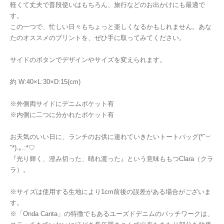
軽くて丈夫で普段使いはもちろん、旅行などのお出かけにも最適で
す。
この一つで、忙しい日々もちょっと楽しくなるかもしれません。あな
たのオススメのプリントを、ぜひ手に取ってみてください。
サイドのボタンでデザインやサイズを変えられます。
約 W:40×L:30×D:15(cm)
※外側両サイドにデニムポケット有
※内側に二つに分かれたポケット有
お天気のいい日に、ランチのお供に連れていきたいトートバッグ(*˘︶
˘*).｡.:*♡
『光り輝く、澄み切った、晴れ渡った』という意味ももつClara（クラ
ラ）。
※サイズは使用する生地により1cm前後の誤差がある場合がございま
す。
※「Onda Canta」の特徴でもあるユーズドデニムのパッチワークは、