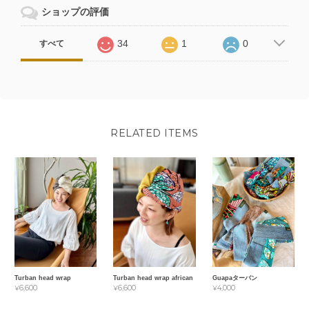
ショップの評価
34
1
0
すべて
RELATED ITEMS
Turban head wrap
Turban head wrap african
Guapaターバン
¥6,600
¥6,600
¥4,000