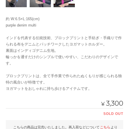
約 W:6.5×L:165(cm)
purple denim multi
インドを代表する伝統技術、ブロックプリントと手紡ぎ・手織りで作
られる布をデニムとパッチワークしたヨガマットホルダー。
裏面はインディゴデニム生地。
輪っかを通すだけのシンプルで使いやすい、こだわりのデザインで
す。
ブロックプリントは、全て手作業で作られたぬくもりが感じられる独
特の風合いが特徴です。
ヨガマットをおしゃれに持ち歩けるアイテムです。
3,300
¥
SOLD OUT
こちらの商品は完売いたしました。再入荷などについて
こちら
より