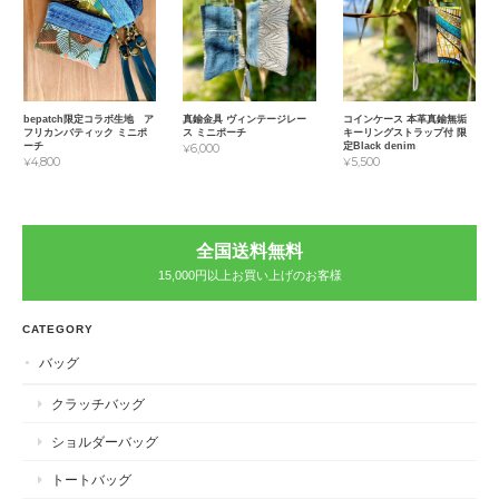
真鍮金具 ヴィンテージレー
コインケース 本革真鍮無垢
bepatch限定コラボ生地 ア
ス ミニポーチ
キーリングストラップ付 限
フリカンバティック ミニポ
定Black denim
ーチ
¥6,000
¥5,500
¥4,800
全国送料無料
15,000円以上お買い上げのお客様
CATEGORY
バッグ
クラッチバッグ
ショルダーバッグ
トートバッグ