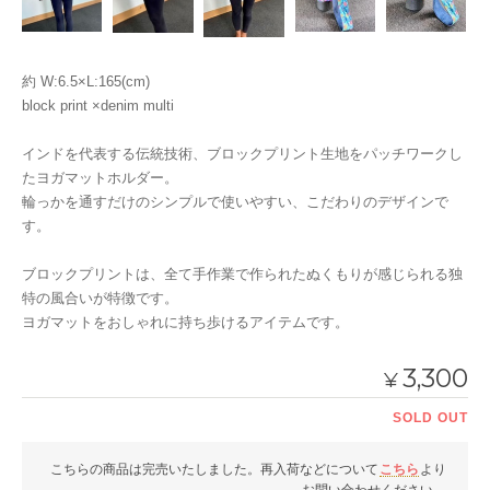
約 W:6.5×L:165(cm)
block print ×denim multi
インドを代表する伝統技術、ブロックプリント生地をパッチワークし
たヨガマットホルダー。
輪っかを通すだけのシンプルで使いやすい、こだわりのデザインで
す。
ブロックプリントは、全て手作業で作られたぬくもりが感じられる独
特の風合いが特徴です。
ヨガマットをおしゃれに持ち歩けるアイテムです。
3,300
¥
SOLD OUT
こちらの商品は完売いたしました。再入荷などについて
こちら
より
お問い合わせください。