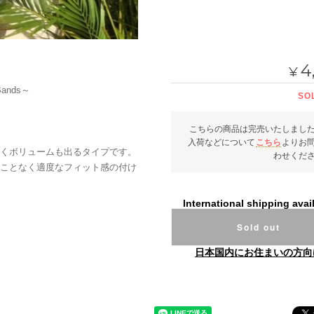
4
¥
 Bands～
SO
こちらの商品は完売いたしまし
入荷などについて
こちら
よりお
くボリュームも出るタイプです。
わせくだ
ことなく適度なフィット感の付け
International shipping avai
Sold out
日本国内にお住まいの方向