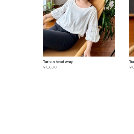
Turban head wrap
Tu
¥6,600
¥