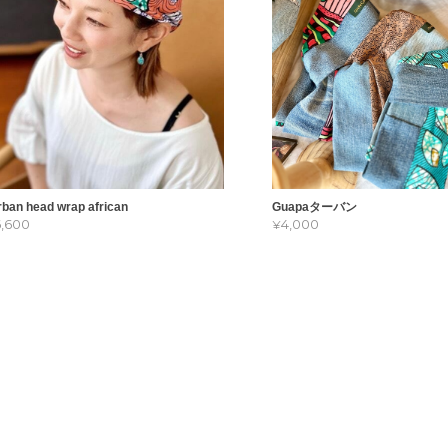
rban head wrap african
Guapaターバン
6,600
¥4,000